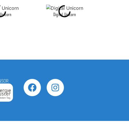
 Unicorn
Digital Unicorn
Digital
NSOR