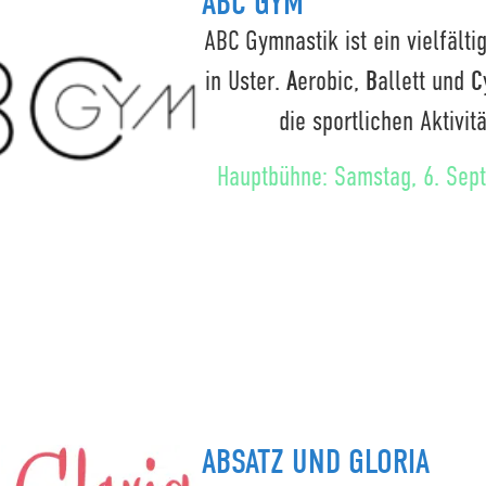
ABC GYM
ABC Gymnastik ist ein vielfälti
in Uster.
A
erobic,
B
allett und
C
die sportlichen Aktivit
Hauptbühne: Samstag, 6. Sep
ABSATZ UND GLORIA